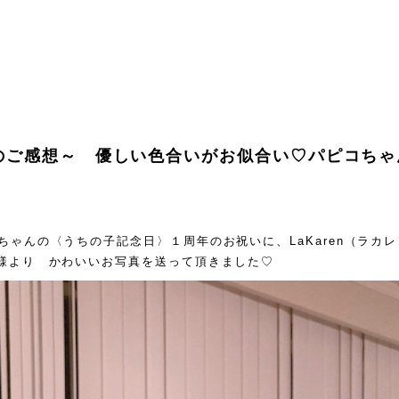
のご感想～ 優しい色合いがお似合い♡パピコちゃ
ちゃんの〈うちの子記念日〉１周年のお祝いに、LaKaren（ラカ
様より かわいいお写真を送って頂きました♡