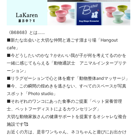
《B6868｠とは……
■新たな出会いと大切な仲間と過ごす溜まり場「Hangout
cafe」
■今どうしたいのかな？かわいい我が子が何を考えてるのかを
一緒に感じてもらえる「動物通訳士 アニマルインタープリテ
ーション」
■リラグゼーションで心と体を癒す「動物整体andマッサージ」
■今、この瞬間の煌めきを逃さない、すべてのスペースが写真
スポット「Photo studio」
■それぞれのワンコにあった食事のご提案「ペット栄養管理
士、ペットフーディストによるカウンセリング」
大切な動物家族さんの健康サポートを提案するオシャレな複合
施設です🥰
お近くの方は、是非ワンちゃん、ネコちゃんと遊びにお出かけ