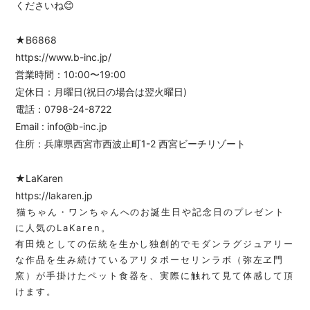
くださいね😊
★B6868
https://www.b-inc.jp/
営業時間：10:00〜19:00
定休日：月曜日(祝日の場合は翌火曜日)
電話：0798-24-8722
Email :
info@b-inc.jp
住所：兵庫県西宮市西波止町1-2 西宮ビーチリゾート
★LaKaren
https://lakaren.jp
⁡猫ちゃん・ワンちゃんへのお誕生日や記念日のプレゼント
に人気のLaKaren。
有田焼としての伝統を生かし独創的でモダンラグジュアリー
な作品を生み続けているアリタポーセリンラボ（弥左ヱ門
窯）が手掛けたペット食器を、実際に触れて見て体感して頂
けます。