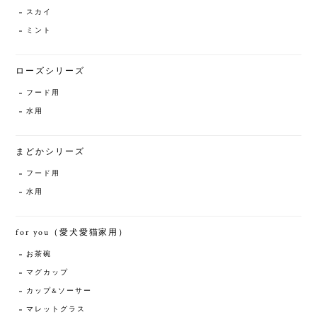
スカイ
ミント
ローズシリーズ
フード用
水用
まどかシリーズ
フード用
水用
for you（愛犬愛猫家用）
お茶碗
マグカップ
カップ&ソーサー
マレットグラス